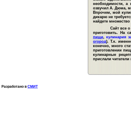
необходимости, а 
озвучил А. Дюма, м
Впрочем, мой кули
дикарю не требуетс
найдете множество
Сайт все о кул
приготовить. На 
пищи
,
кулинария з
огород
). Т.к. име
конечно, много ста
приготовлении пищ
кулинарные рецеп
прислали читатели 
Разработано в
СМИТ