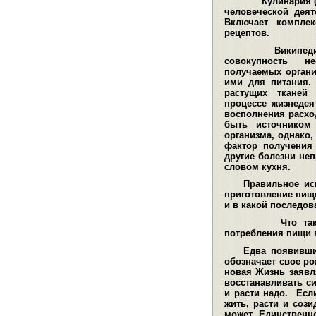
Кулинария (от
человеческой деят
Включает комплек
рецептов
.
Википедия о
совокупность н
получаемых орган
ими для питания.
растущих тканей
процессе жизнедея
восполнения расхо
быть источником 
организма, однако
фактор получения
другие болезни не
словом кухня.
Правильное ис
приготовление пищ
и в какой последов
Что та
потребления пищи в
Едва появивши
обозначает свое ро
новая Жизнь заявля
восстанавливать си
и расти надо. Есл
жить, расти и сози
может. Единственн