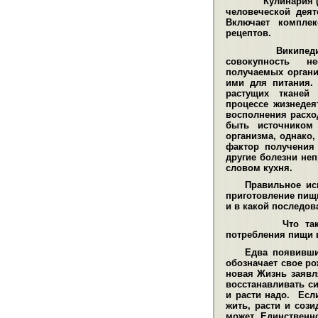
Кулинария (от
человеческой деят
Включает комплек
рецептов
.
Википедия о
совокупность н
получаемых орган
ими для питания.
растущих тканей
процессе жизнедея
восполнения расхо
быть источником 
организма, однако
фактор получения
другие болезни не
словом кухня.
Правильное ис
приготовление пищ
и в какой последов
Что та
потребления пищи в
Едва появивши
обозначает свое ро
новая Жизнь заявля
восстанавливать си
и расти надо. Есл
жить, расти и сози
может. Единственн