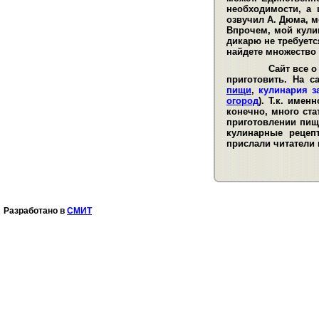
необходимости, а 
озвучил А. Дюма, м
Впрочем, мой кули
дикарю не требуетс
найдете множество
Сайт все о кул
приготовить. На 
пищи
,
кулинария з
огород
). Т.к. име
конечно, много ста
приготовлении пищ
кулинарные рецеп
прислали читатели 
Разработано в
СМИТ