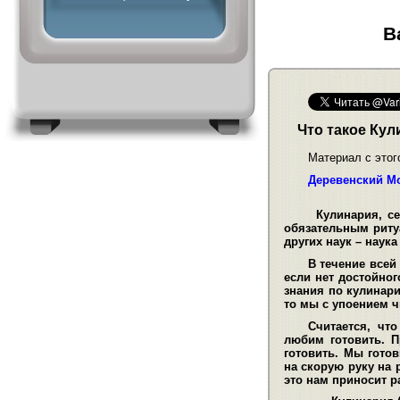
В
Что такое Кул
Материал с этог
Деревенский М
Кулинария, сегод
обязательным риту
других наук – наук
В течение всей
если нет достойног
знания по кулинари
то мы с упоением ч
Считается, чт
любим готовить. П
готовить. Мы гото
на скорую руку на 
это нам приносит р