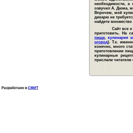
необходимости, а 
озвучил А. Дюма, м
Впрочем, мой кули
дикарю не требуетс
найдете множество
Сайт все о кул
приготовить. На 
пищи
,
кулинария з
огород
). Т.к. име
конечно, много ста
приготовлении пищ
кулинарные рецеп
прислали читатели 
Разработано в
СМИТ