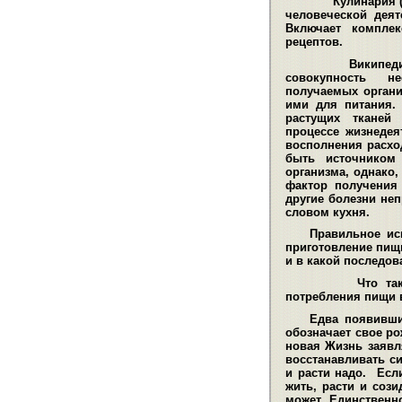
Кулинария (от
человеческой деят
Включает комплек
рецептов
.
Википедия о
совокупность н
получаемых орган
ими для питания.
растущих тканей
процессе жизнедея
восполнения расхо
быть источником 
организма, однако
фактор получения
другие болезни не
словом кухня.
Правильное ис
приготовление пищ
и в какой последов
Что та
потребления пищи в
Едва появивши
обозначает свое ро
новая Жизнь заявля
восстанавливать си
и расти надо. Есл
жить, расти и сози
может. Единственн