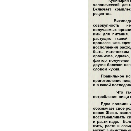
Кулинария (от
человеческой деят
Включает комплек
рецептов
.
Википедия о
совокупность н
получаемых орган
ими для питания.
растущих тканей
процессе жизнедея
восполнения расхо
быть источником 
организма, однако
фактор получения
другие болезни не
словом кухня.
Правильное ис
приготовление пищ
и в какой последов
Что та
потребления пищи в
Едва появивши
обозначает свое ро
новая Жизнь заявля
восстанавливать си
и расти надо. Есл
жить, расти и сози
может. Единственн