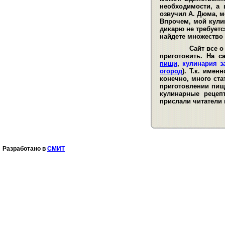
необходимости, а 
озвучил А. Дюма, м
Впрочем, мой кули
дикарю не требуетс
найдете множество
Сайт все о кул
приготовить. На 
пищи
,
кулинария з
огород
). Т.к. име
конечно, много ста
приготовлении пищ
кулинарные рецеп
прислали читатели 
Разработано в
СМИТ