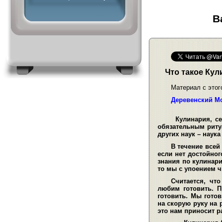
В
Что такое Кул
Материал с этог
Деревенский М
Кулинария, сегод
обязательным риту
других наук – наук
В течение всей
если нет достойног
знания по кулинари
то мы с упоением ч
Считается, чт
любим готовить. П
готовить. Мы гото
на скорую руку на 
это нам приносит р